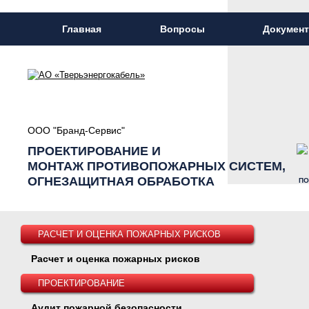
Главная
Вопросы
Докумен
ООО "Бранд-Сервис"
ПРОЕКТИРОВАНИЕ И
МОНТАЖ ПРОТИВОПОЖАРНЫХ СИСТЕМ,
ОГНЕЗАЩИТНАЯ ОБРАБОТКА
ПО
РАСЧЕТ И ОЦЕНКА ПОЖАРНЫХ РИСКОВ
Расчет и оценка пожарных рисков
ПРОЕКТИРОВАНИЕ
Аудит пожарной безопасности